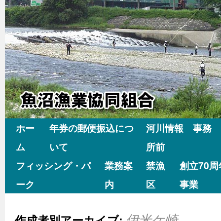
ホー
年券の郵便振込につ
河川情報 事務
ム
いて
所前
フィッシング・パ
業務案
禁漁
創立70
ーク
内
区
事業
作成者別アーカイブ:
伊米ケ崎