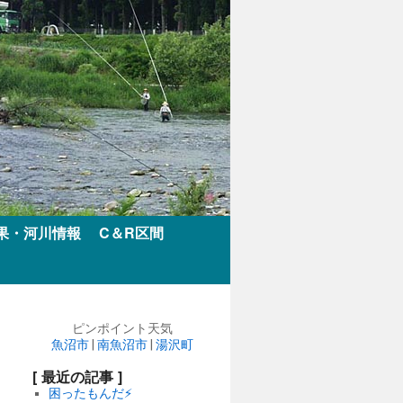
果・河川情報
C＆R区間
ピンポイント天気
魚沼市
|
南魚沼市
|
湯沢町
[ 最近の記事 ]
困ったもんだ⚡️