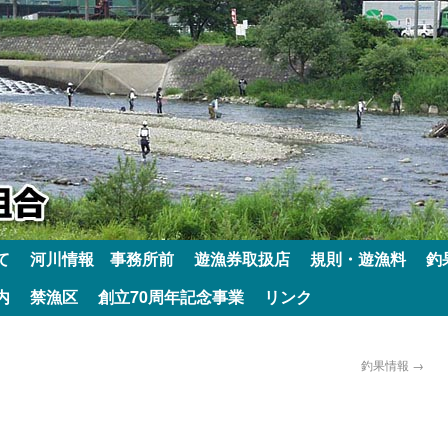
て
河川情報 事務所前
遊漁券取扱店
規則・遊漁料
釣
内
禁漁区
創立70周年記念事業
リンク
釣果情報
→