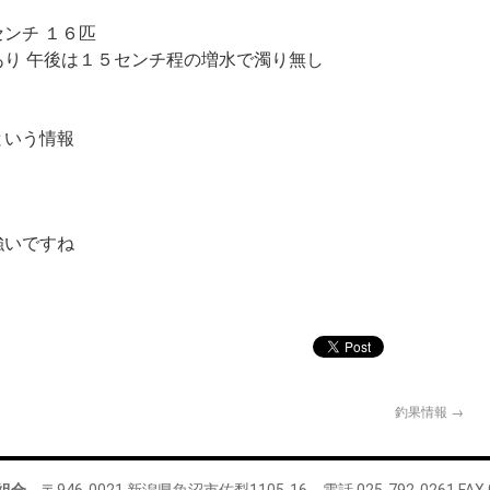
ンチ １６匹
り 午後は１５センチ程の増水で濁り無し
という情報
強いですね
釣果情報
→