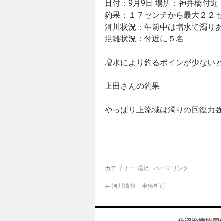
日付：9月9日 場所：神弁橋付近
釣果：１７センチから最大２２セ
河川状況：午前中は増水で濁りあ
混雑状況：付近に５名
増水により釣るポインが少ない
上田さんの釣果
やっぱり上流域は濁りの回復力
カテゴリー:
湯沢
パーマリンク
←
河川情報 事務所前