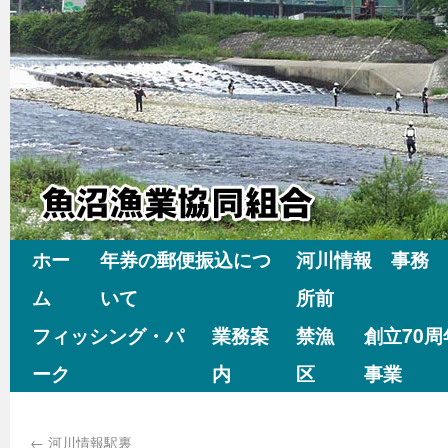
ホー
年券の郵便振込につ
河川情報 事務
ム
いて
所前
フィッシング・パ
業務案
禁漁
創立70
ーク
内
区
事業
←
河川情報駅裏