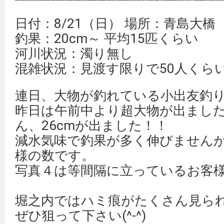
日付：8/21（日） 場所：青島大橋
釣果：20cm～ 平均15匹くらい
河川状況：濁り無し
混雑状況：見渡す限りで50人くら
連日、大物が釣れている小出友釣
昨日は午前中より超大物が出まし
ん、26cmが出ました！！
減水気味で釣果が多く伸びません
様の数です。
写真４は等間隔に立っているお客
堀之内ではハミ痕がたくさん見ら
ぜひ狙って下さい(^-^)