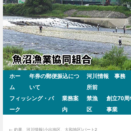
ホー
年券の郵便振込につ
河川情報 事務
ム
いて
所前
フィッシング・パ
業務案
禁漁
創立70
ーク
内
区
事業
←
釣果、河川情報(小出地区、大和地区)パート2