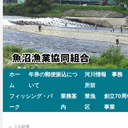
ホー
年券の郵便振込につ
河川情報 事務
ム
いて
所前
フィッシング・パ
業務案
禁漁
創立70
ーク
内
区
事業
←
小出駅裏