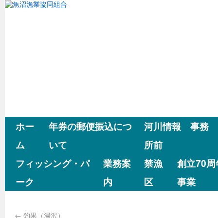
ホー
年券の郵便振込につ
河川情報 事務
ム
いて
所前
フィッシング・パ
業務案
禁漁
創立70
ーク
内
区
事業
←
釣果（湯沢）