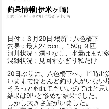
釣果情報(伊米ヶ崎)
投稿日:
2018年8月20日
作成者:
伊米ケ崎
日付：８月20日 場所：八色橋下
釣果：最大24.5cm、150g ９匹
河川状況：濁りなし、水量はまだ
混雑状況：見回すかぎり私だけ
20日ぶりに、八色橋下へ、11時
いままでほとんど釣り人がいない
そろっと釣れてもいいのではと思
結果は9匹と惨めな結果でした。
しかし大きさ鮎がいました。