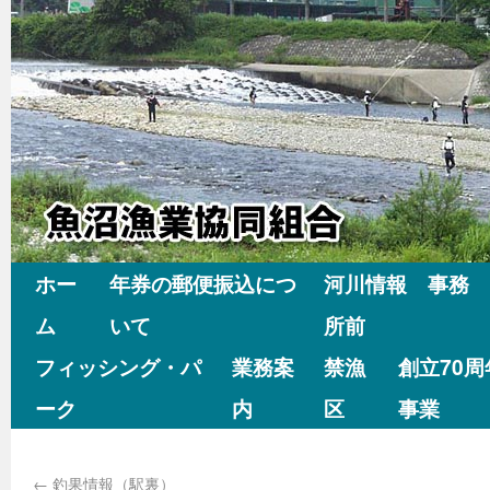
ホー
年券の郵便振込につ
河川情報 事務
ム
いて
所前
フィッシング・パ
業務案
禁漁
創立70
ーク
内
区
事業
←
釣果情報（駅裏）