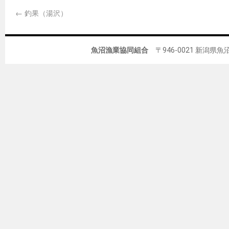
←
釣果（湯沢）
魚沼漁業協同組合
〒946-0021 新潟県魚沼市佐