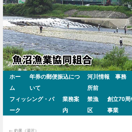
ホー
年券の郵便振込につ
河川情報 事務
ム
いて
所前
フィッシング・パ
業務案
禁漁
創立70
ーク
内
区
事業
←
釣果（湯沢）