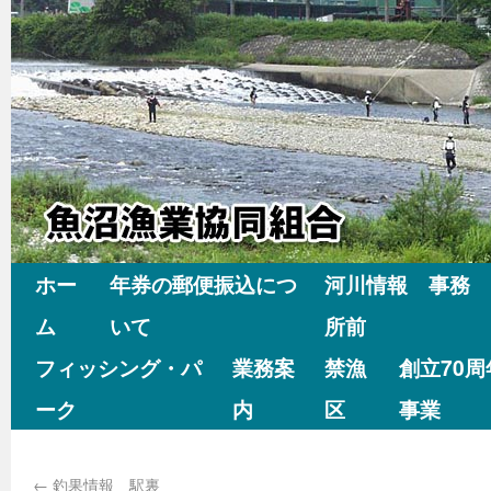
ホー
年券の郵便振込につ
河川情報 事務
ム
いて
所前
フィッシング・パ
業務案
禁漁
創立70
ーク
内
区
事業
←
釣果情報 駅裏