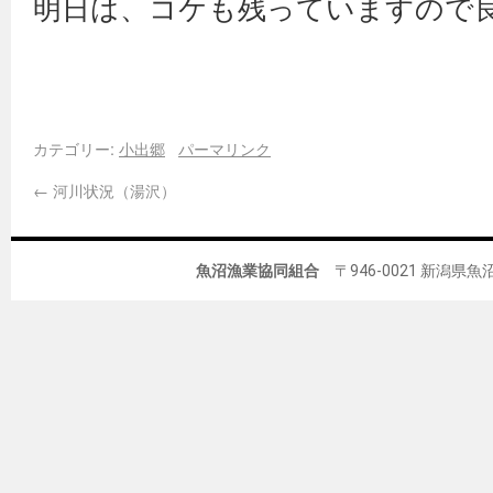
明日は、コケも残っていますので良
カテゴリー:
小出郷
パーマリンク
←
河川状況（湯沢）
魚沼漁業協同組合
〒946-0021 新潟県魚沼市佐