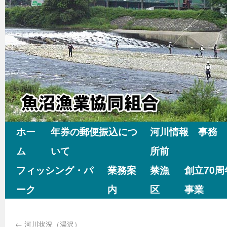
ホー
年券の郵便振込につ
河川情報 事務
ム
いて
所前
フィッシング・パ
業務案
禁漁
創立70
ーク
内
区
事業
←
河川状況（湯沢）