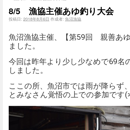
8/5 漁協主催あゆ釣り大会
投稿日:
2018年8月6日
作成者:
魚沼漁協
魚沼漁協主催、【第59回 親善あ
ました。
今回は昨年より少し少なめで69名
しました。
ここの所、魚沼市では雨が降らず
とみなさん覚悟の上での参加です(>_