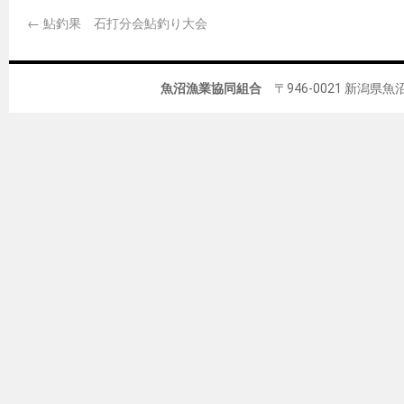
←
鮎釣果 石打分会鮎釣り大会
魚沼漁業協同組合
〒946-0021 新潟県魚沼市佐