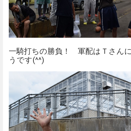
一騎打ちの勝負！ 軍配はＴさん
うです(^^)