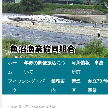
ホー
年券の郵便振込につ
河川情報 事務
ム
いて
所前
フィッシング・パ
業務案
禁漁
創立70
ーク
内
区
事業
←
鮎釣果 石打分会鮎釣り大会