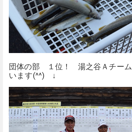
団体の部 １位！ 湯之谷Ａチー
います(^^) ↓