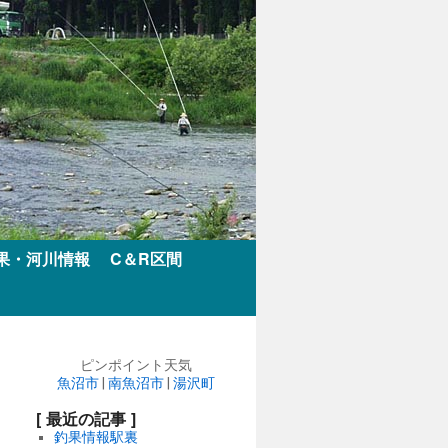
果・河川情報
C＆R区間
ピンポイント天気
魚沼市
|
南魚沼市
|
湯沢町
[ 最近の記事 ]
釣果情報駅裏