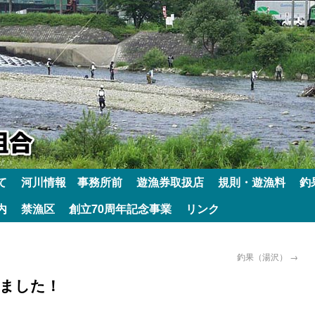
て
河川情報 事務所前
遊漁券取扱店
規則・遊漁料
釣
内
禁漁区
創立70周年記念事業
リンク
釣果（湯沢）
→
しました！