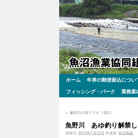
ホーム
年券の郵便振込につい
フィッシング・パーク
業務案
←
解禁日の様子です（湯沢）
魚野川 あゆ釣り解禁
投稿日:
2016年7月10日
作成者:
魚沼漁協