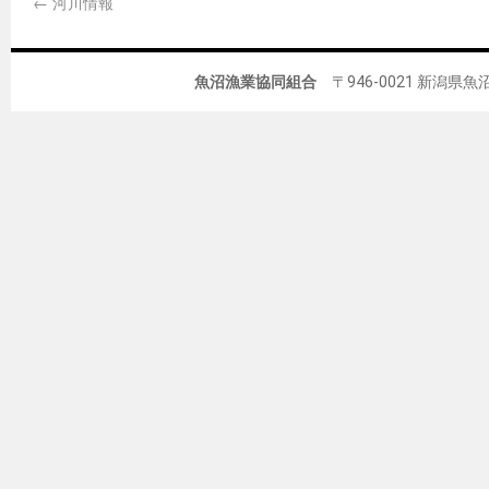
←
河川情報
魚沼漁業協同組合
〒946-0021 新潟県魚沼市佐