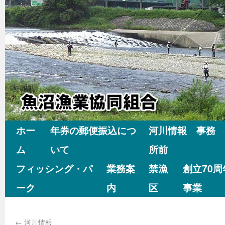
ホー
年券の郵便振込につ
河川情報 事務
ム
いて
所前
フィッシング・パ
業務案
禁漁
創立70
ーク
内
区
事業
←
河川情報