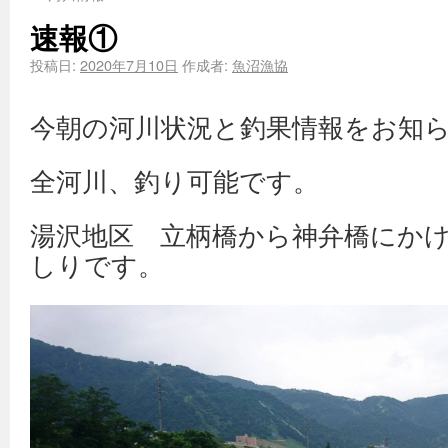
速報①
投稿日:
2020年7月10日
作成者:
魚沼漁協
今朝の河川状況と釣果情報をお知
全河川、釣り可能です。
湯沢地区 立柄橋から神弁橋にか
しりです。