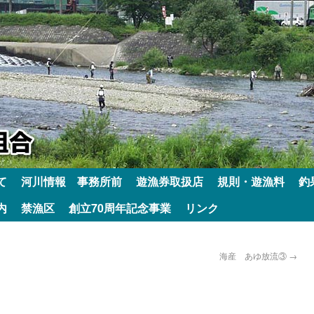
て
河川情報 事務所前
遊漁券取扱店
規則・遊漁料
釣
内
禁漁区
創立70周年記念事業
リンク
海産 あゆ放流③
→