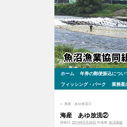
ホーム
年券の郵便振込につい
フィッシング・パーク
業務案
←
海産 あゆ放流①
海産 あゆ放流②
投稿日:
2014年5月30日
作成者:
魚沼漁協