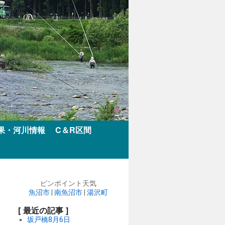
果・河川情報
C＆R区間
ピンポイント天気
魚沼市
|
南魚沼市
|
湯沢町
[ 最近の記事 ]
坂戸橋8月6日