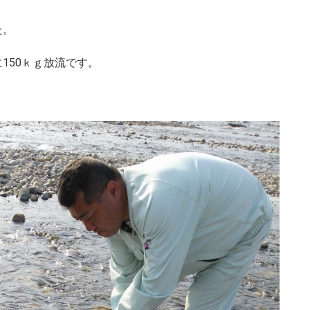
た。
150ｋｇ放流です。