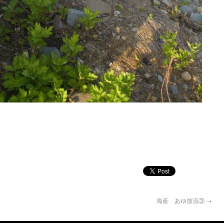
海産 あゆ放流③
→