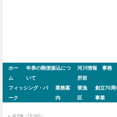
ホー
年券の郵便振込につ
河川情報 事務
ム
いて
所前
フィッシング・パ
業務案
禁漁
創立70
ーク
内
区
事業
←
坂戸橋（7月16日）