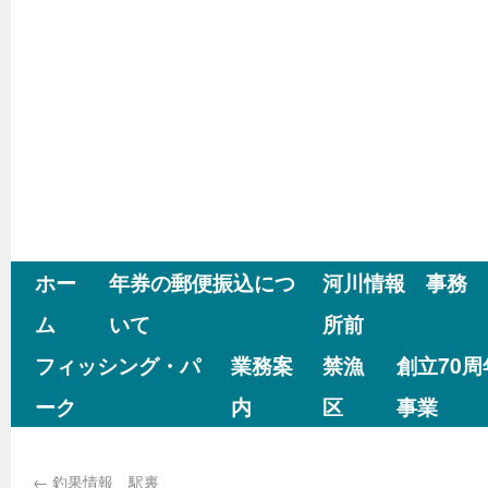
ホー
年券の郵便振込につ
河川情報 事務
ム
いて
所前
フィッシング・パ
業務案
禁漁
創立70
ーク
内
区
事業
←
釣果情報 駅裏