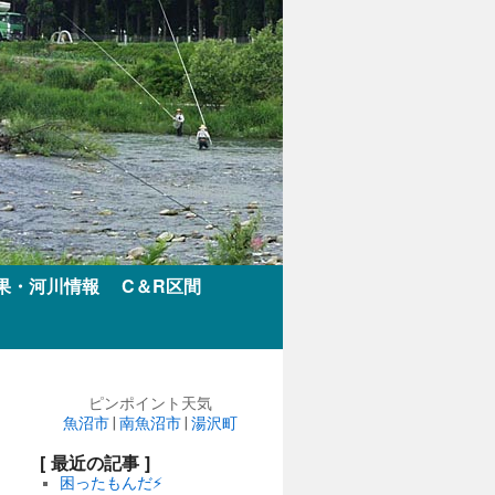
果・河川情報
C＆R区間
ピンポイント天気
魚沼市
|
南魚沼市
|
湯沢町
[ 最近の記事 ]
困ったもんだ⚡️