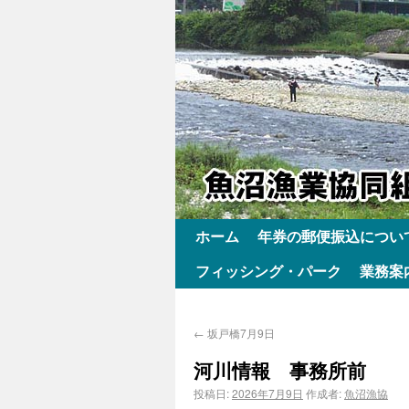
ホーム
年券の郵便振込につい
フィッシング・パーク
業務案
←
坂戸橋7月9日
河川情報 事務所前
投稿日:
2026年7月9日
作成者:
魚沼漁協