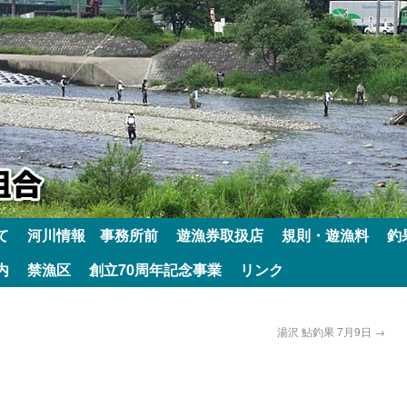
て
河川情報 事務所前
遊漁券取扱店
規則・遊漁料
釣
内
禁漁区
創立70周年記念事業
リンク
湯沢 鮎釣果 7月9日
→