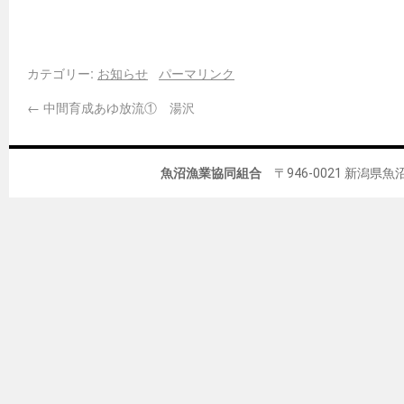
カテゴリー:
お知らせ
パーマリンク
←
中間育成あゆ放流① 湯沢
魚沼漁業協同組合
〒946-0021 新潟県魚沼市佐