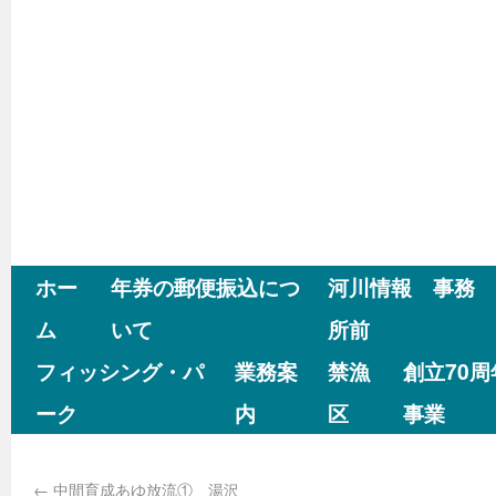
ホー
年券の郵便振込につ
河川情報 事務
ム
いて
所前
フィッシング・パ
業務案
禁漁
創立70
ーク
内
区
事業
←
中間育成あゆ放流① 湯沢