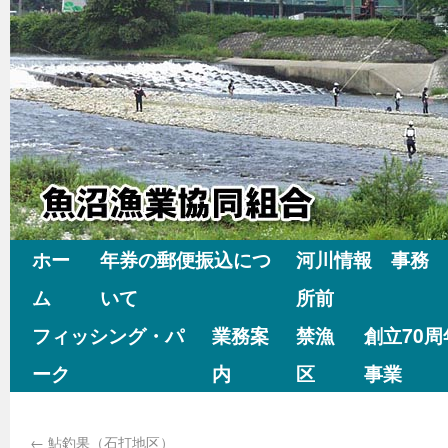
ホー
年券の郵便振込につ
河川情報 事務
ム
いて
所前
フィッシング・パ
業務案
禁漁
創立70
ーク
内
区
事業
←
鮎釣果（石打地区）