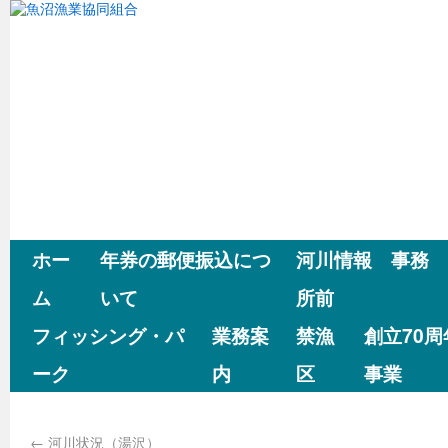
ホー
年券の郵便振込につ
河川情報 事務
ム
いて
所前
フィッシング・パ
業務案
禁漁
創立70
ーク
内
区
事業
←
河川状況（湯沢）