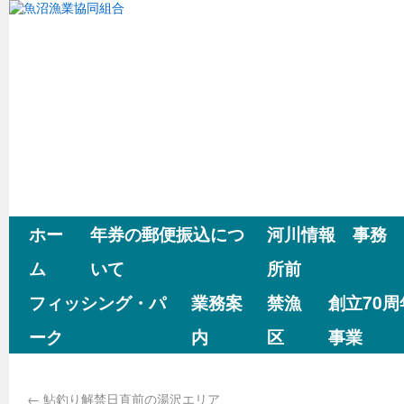
ホー
年券の郵便振込につ
河川情報 事務
ム
いて
所前
フィッシング・パ
業務案
禁漁
創立70
ーク
内
区
事業
←
鮎釣り解禁日直前の湯沢エリア