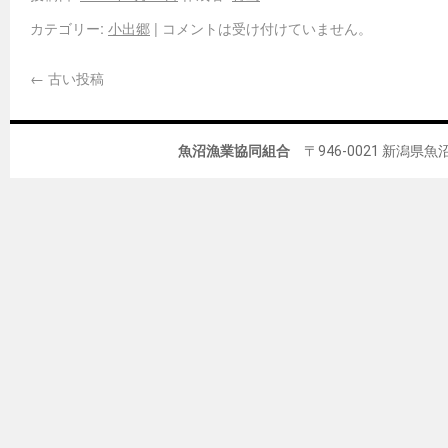
カテゴリー:
小出郷
|
コメントは受け付けていません。
←
古い投稿
魚沼漁業協同組合
〒946-0021 新潟県魚沼市佐