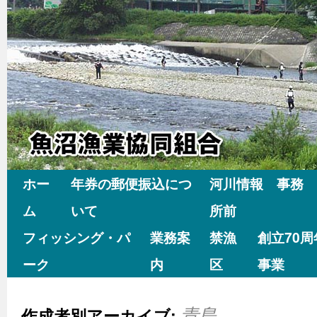
ホー
年券の郵便振込につ
河川情報 事務
ム
いて
所前
フィッシング・パ
業務案
禁漁
創立70
ーク
内
区
事業
作成者別アーカイブ:
青島