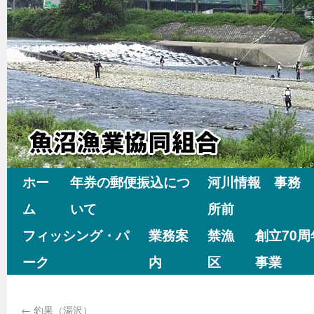
ホー
年券の郵便振込につ
河川情報 事務
ム
いて
所前
フィッシング・パ
業務案
禁漁
創立70
ーク
内
区
事業
←
釣果（湯沢）