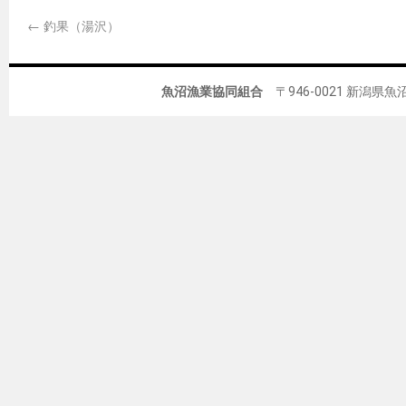
←
釣果（湯沢）
魚沼漁業協同組合
〒946-0021 新潟県魚沼市佐