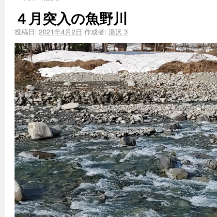
４月突入の魚野川
投稿日:
2021年4月2日
作成者:
湯沢 3