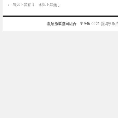
←
気温上昇有り 水温上昇無し
魚沼漁業協同組合
〒946-0021 新潟県魚沼市佐