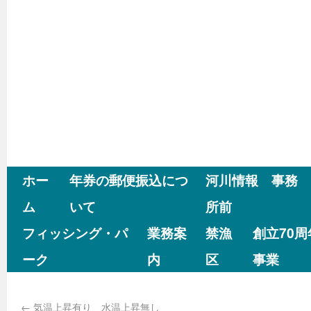
ホー
年券の郵便振込につ
河川情報 事務
ム
いて
所前
フィッシング・パ
業務案
禁漁
創立70
ーク
内
区
事業
←
気温上昇有り 水温上昇無し