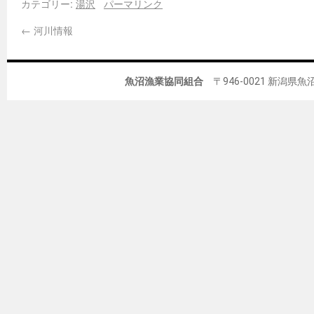
カテゴリー:
湯沢
パーマリンク
←
河川情報
魚沼漁業協同組合
〒946-0021 新潟県魚沼市佐