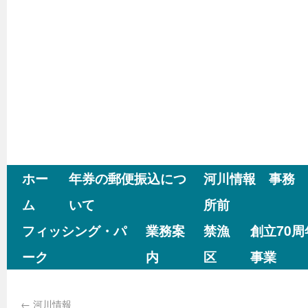
ホー
年券の郵便振込につ
河川情報 事務
ム
いて
所前
フィッシング・パ
業務案
禁漁
創立70
ーク
内
区
事業
←
河川情報