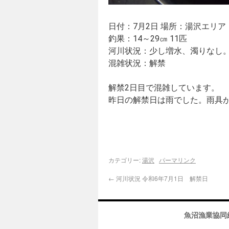
日付：7月2日 場所：湯沢エリア
釣果：14～29㎝ 11匹
河川状況：少し増水、濁りなし
混雑状況：解禁
解禁2日目で混雑しています。
昨日の解禁日は雨でした。雨具
カテゴリー:
湯沢
パーマリンク
←
河川状況 令和6年7月1日 解禁日
魚沼漁業協同