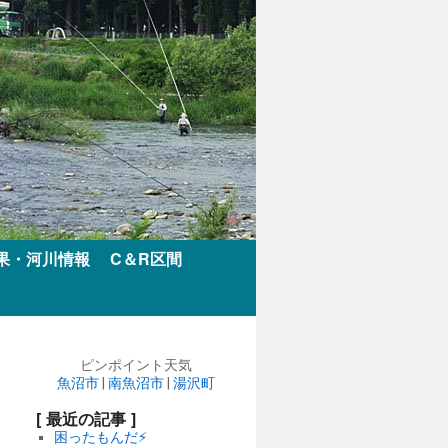
果・河川情報
C＆R区間
ピンポイント天気
魚沼市
|
南魚沼市
|
湯沢町
[ 最近の記事 ]
困ったもんだ⚡️