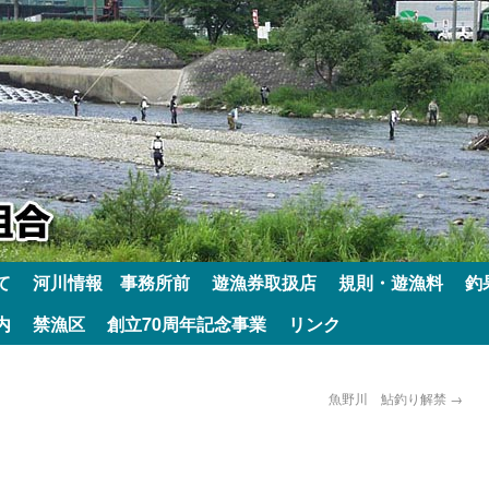
て
河川情報 事務所前
遊漁券取扱店
規則・遊漁料
釣
内
禁漁区
創立70周年記念事業
リンク
魚野川 鮎釣り解禁
→