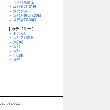
ワナ稚魚放流
坂戸橋7月31日
湯沢 釣果 30日
湯沢河川状況30日
坂戸橋7月30日
[ カテゴリー ]
お知らせ
エリア別情報
六日町
塩沢
大和
小出郷
湯沢
5-792-5224