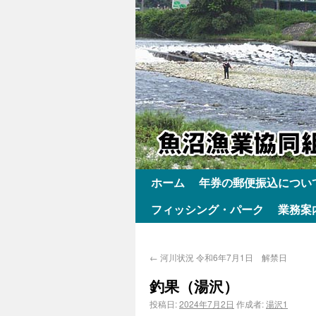
ホーム
年券の郵便振込につい
フィッシング・パーク
業務案
←
河川状況 令和6年7月1日 解禁日
釣果（湯沢）
投稿日:
2024年7月2日
作成者:
湯沢1