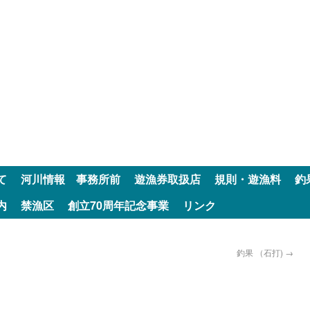
て
河川情報 事務所前
遊漁券取扱店
規則・遊漁料
釣
内
禁漁区
創立70周年記念事業
リンク
釣果 （石打)
→