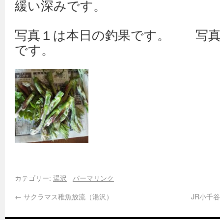
緩い深みです。
写真１は本日の釣果です。 写真
です。
カテゴリー:
湯沢
パーマリンク
←
サクラマス稚魚放流（湯沢）
JR小千