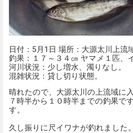
日付：5月1日 場所：大源太川上流
釣果：１７～３４㎝ ヤマメ１匹、
河川状況：少し増水、濁りなし。
混雑状況：貸し切り状態。
晴れたので、大源太川の上流域に
７時半から１０時半までの釣果で
す。
久し振りに尺イワナが釣れました