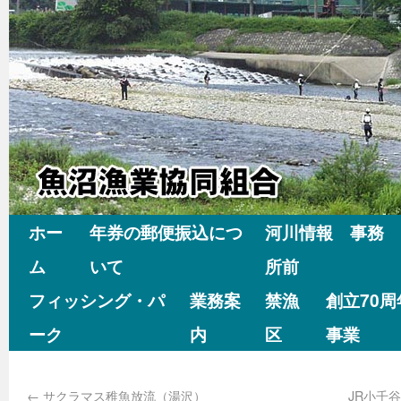
ホー
年券の郵便振込につ
河川情報 事務
ム
いて
所前
フィッシング・パ
業務案
禁漁
創立70
ーク
内
区
事業
←
サクラマス稚魚放流（湯沢）
JR小千