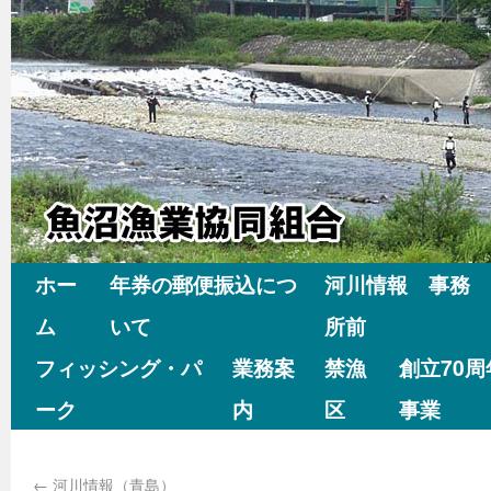
ホー
年券の郵便振込につ
河川情報 事務
ム
いて
所前
フィッシング・パ
業務案
禁漁
創立70
ーク
内
区
事業
←
河川情報（青島）