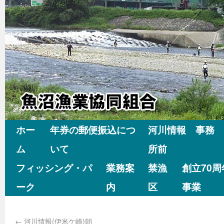
ホー
年券の郵便振込につ
河川情報 事務
ム
いて
所前
フィッシング・パ
業務案
禁漁
創立70
ーク
内
区
事業
←
河川情報(伊米ケ崎)朝