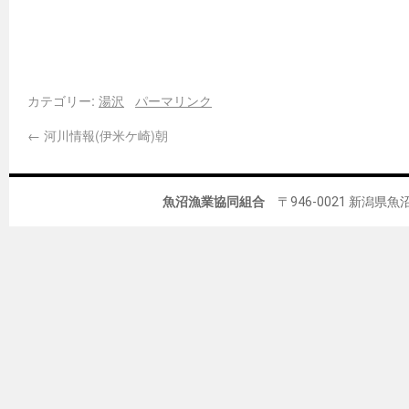
カテゴリー:
湯沢
パーマリンク
←
河川情報(伊米ケ崎)朝
魚沼漁業協同組合
〒946-0021 新潟県魚沼市佐