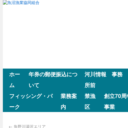
ホー
年券の郵便振込につ
河川情報 事務
ム
いて
所前
フィッシング・パ
業務案
禁漁
創立70
ーク
内
区
事業
←
魚野川湯沢エリア