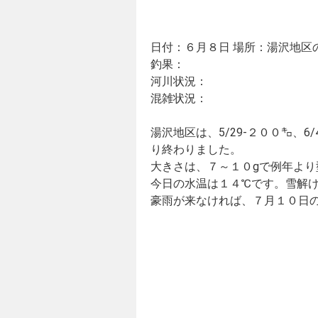
日付：６月８日 場所：湯沢地区
釣果：
河川状況：
混雑状況：
湯沢地区は、5/29-２００㌔、6
り終わりました。
大きさは、７～１０gで例年より
今日の水温は１４℃です。雪解
豪雨が来なければ、７月１０日