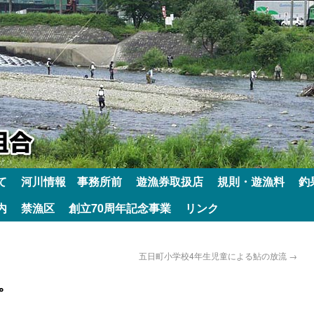
て
河川情報 事務所前
遊漁券取扱店
規則・遊漁料
釣
内
禁漁区
創立70周年記念事業
リンク
五日町小学校4年生児童による鮎の放流
→
。