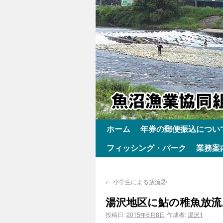
ホーム
年券の郵便振込につい
フィッシング・パーク
業務案
←
小学生による放流②
湯沢地区に鮎の稚魚放流
投稿日:
2015年6月8日
作成者:
湯沢1