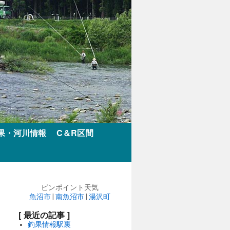
果・河川情報
C＆R区間
ピンポイント天気
魚沼市
|
南魚沼市
|
湯沢町
[ 最近の記事 ]
釣果情報駅裏