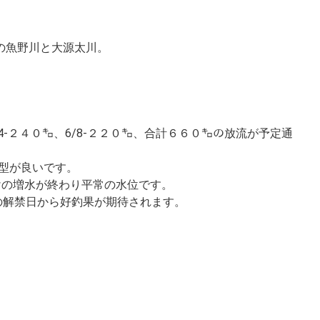
の魚野川と大源太川。
/4-２４０㌔、6/8-２２０㌔、合計６６０㌔の放流が予定通
型が良いです。
けの増水が終わり平常の水位です。
の解禁日から好釣果が期待されます。