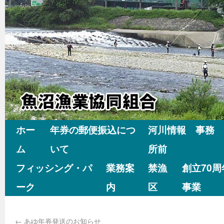
ホー
年券の郵便振込につ
河川情報 事務
ム
いて
所前
フィッシング・パ
業務案
禁漁
創立70
ーク
内
区
事業
←
あゆ年券発送のお知らせ