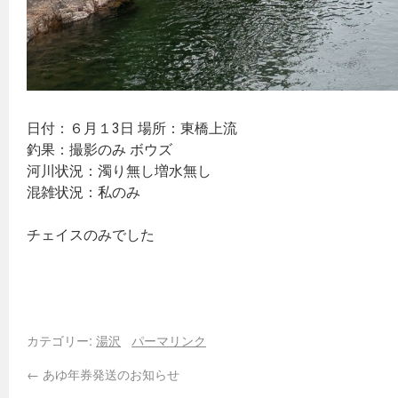
日付：６月１3日 場所：東橋上流
釣果：撮影のみ ボウズ
河川状況：濁り無し増水無し
混雑状況：私のみ
チェイスのみでした
カテゴリー:
湯沢
パーマリンク
←
あゆ年券発送のお知らせ