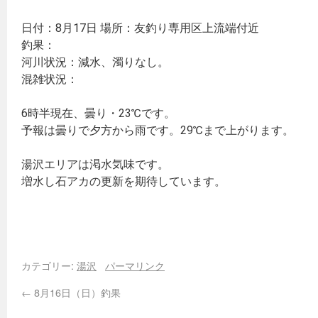
日付：8月17日 場所：友釣り専用区上流端付近
釣果：
河川状況：減水、濁りなし。
混雑状況：
6時半現在、曇り・23℃です。
予報は曇りで夕方から雨です。29℃まで上がります。
湯沢エリアは渇水気味です。
増水し石アカの更新を期待しています。
カテゴリー:
湯沢
パーマリンク
←
8月16日（日）釣果