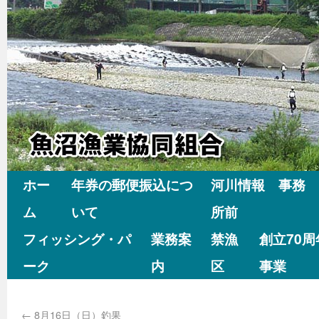
ホー
年券の郵便振込につ
河川情報 事務
ム
いて
所前
フィッシング・パ
業務案
禁漁
創立70
ーク
内
区
事業
←
8月16日（日）釣果