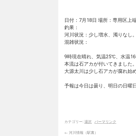
日付：7月18日 場所：専用区上
釣果：
河川状況：少し増水、濁りなし
混雑状況：
9時現在晴れ、気温25℃、水温1
本流は石アカが付いてきました
大源太川は少し石アカが腐れ始
予報は今日は曇り、明日の日曜
カテゴリー:
湯沢
パーマリンク
←
河川情報（駅裏）