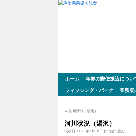
ホーム
年券の郵便振込につい
フィッシング・パーク
業務案
←
河川情報（駅裏）
河川状況（湯沢）
投稿日:
2020年7月18日
作成者:
湯沢1