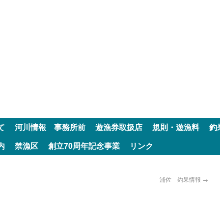
て
河川情報 事務所前
遊漁券取扱店
規則・遊漁料
釣
内
禁漁区
創立70周年記念事業
リンク
浦佐 釣果情報
→