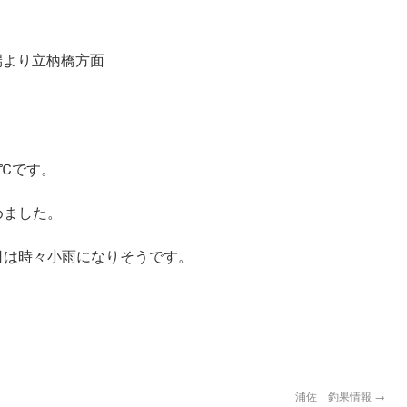
端より立柄橋方面
。
6℃です。
。
めました。
日は時々小雨になりそうです。
浦佐 釣果情報
→