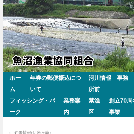
ホー
年券の郵便振込につ
河川情報 事務
ム
いて
所前
フィッシング・パ
業務案
禁漁
創立70
ーク
内
区
事業
←
釣果情報(伊米ヶ崎)