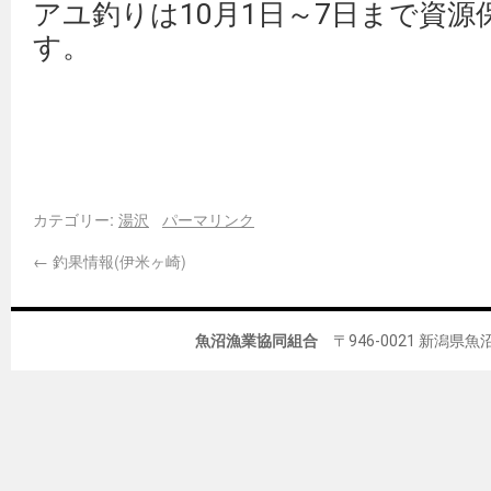
アユ釣りは10月1日～7日まで資
す。
カテゴリー:
湯沢
パーマリンク
←
釣果情報(伊米ヶ崎)
魚沼漁業協同組合
〒946-0021 新潟県魚沼市佐