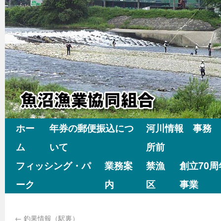
ホー
年券の郵便振込につ
河川情報 事務
ム
いて
所前
フィッシング・パ
業務案
禁漁
創立70
ーク
内
区
事業
←
釣果情報（駅裏）