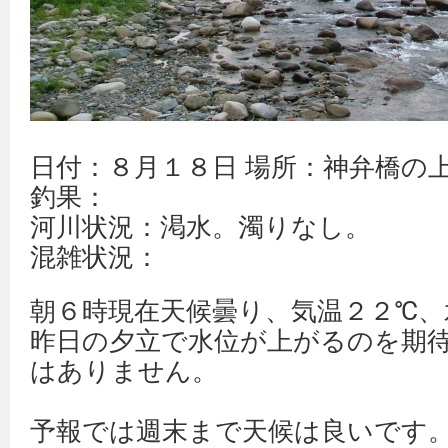
日付：８月１８日 場所：神弁橋の
釣果：
河川状況：渇水。濁りなし。
混雑状況：
朝６時現在天候曇り、気温２２℃、
昨日の夕立で水位が上がるのを期
はありません。
予報では週末まで天候は良いです