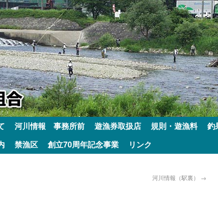
て
河川情報 事務所前
遊漁券取扱店
規則・遊漁料
釣
内
禁漁区
創立70周年記念事業
リンク
河川情報（駅裏）
→