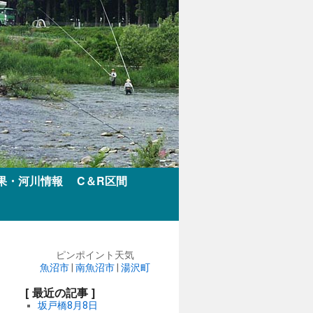
果・河川情報
C＆R区間
ピンポイント天気
魚沼市
|
南魚沼市
|
湯沢町
[ 最近の記事 ]
坂戸橋8月8日