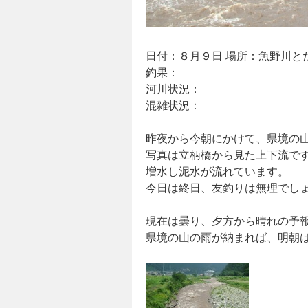
日付：８月９日 場所：魚野川と
釣果：
河川状況：
混雑状況：
昨夜から今朝にかけて、県境の
写真は立柄橋から見た上下流で
増水し泥水が流れています。
今日は終日、友釣りは無理でし
現在は曇り、夕方から晴れの予
県境の山の雨が納まれば、明朝