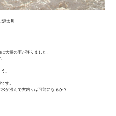
だ源太川
山に大量の雨が降りました。
す。
ょう。
報です。
は水が澄んで友釣りは可能になるか？