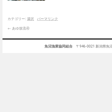
カテゴリー:
湯沢
パーマリンク
←
あゆ放流④
魚沼漁業協同組合
〒946-0021 新潟県魚沼市佐