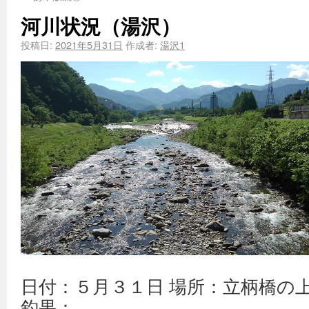
河川状況（湯沢）
投稿日:
2021年5月31日
作成者:
湯沢1
日付：５月３１日 場所：立柄橋の
釣果：