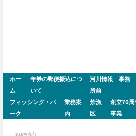
ホー
年券の郵便振込につ
河川情報 事務
ム
いて
所前
フィッシング・パ
業務案
禁漁
創立70
ーク
内
区
事業
←
あゆ放流④