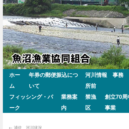
ホー
年券の郵便振込につ
河川情報 事務
ム
いて
所前
フィッシング・パ
業務案
禁漁
創立70
ーク
内
区
事業
←
浦佐 河川状況