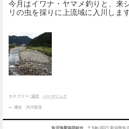
今月はイワナ・ヤマメ釣りと、来
リの虫を採りに上流域に入川しま
カテゴリー:
湯沢
パーマリンク
←
浦佐 河川状況
魚沼漁業協同組合
〒946-0021 新潟県魚沼市佐