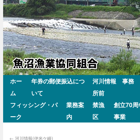
ホー
年券の郵便振込につ
河川情報 事務
ム
いて
所前
フィッシング・パ
業務案
禁漁
創立70
ーク
内
区
事業
←
河川情報(伊米ケ崎)