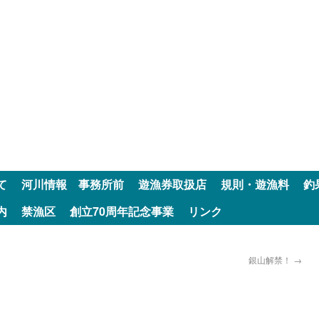
て
河川情報 事務所前
遊漁券取扱店
規則・遊漁料
釣
内
禁漁区
創立70周年記念事業
リンク
銀山解禁！
→