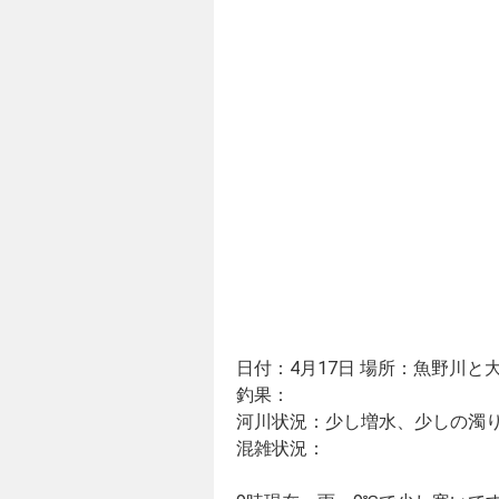
日付：4月17日 場所：魚野川と
釣果：
河川状況：少し増水、少しの濁
混雑状況：