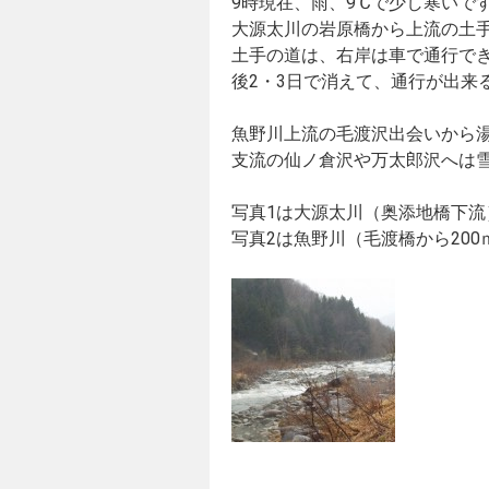
9時現在、雨、9℃で少し寒いで
大源太川の岩原橋から上流の土
土手の道は、右岸は車で通行で
後2・3日で消えて、通行が出来
魚野川上流の毛渡沢出会いから
支流の仙ノ倉沢や万太郎沢へは
写真1は大源太川（奥添地橋下
写真2は魚野川（毛渡橋から20