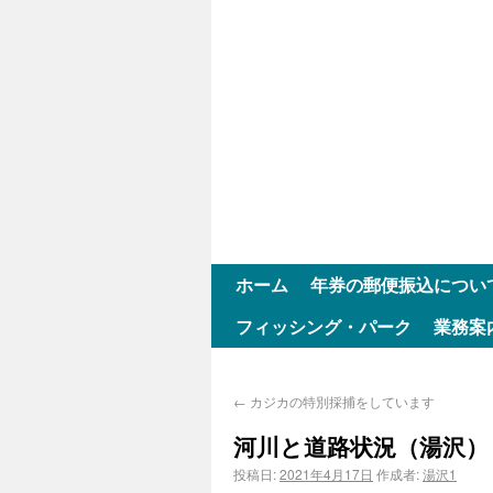
ホーム
年券の郵便振込につい
フィッシング・パーク
業務案
←
カジカの特別採捕をしています
河川と道路状況（湯沢）
投稿日:
2021年4月17日
作成者:
湯沢1