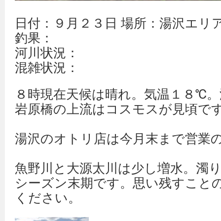
日付：９月２３日 場所：湯沢エリ
釣果：
河川状況：
混雑状況：
８時現在天候は晴れ。気温１８℃
岩原橋の上流はコスモスが見頃で
湯沢のオトリ店は今月末まで営業
魚野川と大源太川は少し増水。濁
シーズン末期です。思い残すこと
ください。