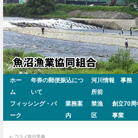
ホー
年券の郵便振込につ
河川情報 事務
ム
いて
所前
フィッシング・パ
業務案
禁漁
創立70
ーク
内
区
事業
←
ウライ取付準備