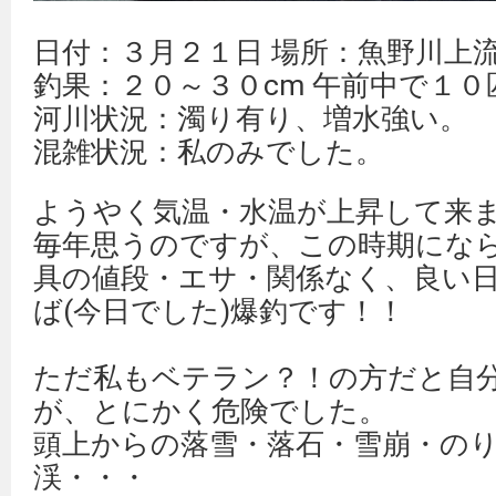
日付：３月２１日 場所：魚野川上
釣果：２０～３０cm 午前中で１
河川状況：濁り有り、増水強い。
混雑状況：私のみでした。
ようやく気温・水温が上昇して来
毎年思うのですが、この時期にな
具の値段・エサ・関係なく、良い
ば(今日でした)爆釣です！！
ただ私もベテラン？！の方だと自
が、とにかく危険でした。
頭上からの落雪・落石・雪崩・の
渓・・・