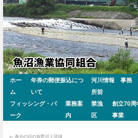
ホー
年券の郵便振込につ
河川情報 事務
ム
いて
所前
フィッシング・パ
業務案
禁漁
創立70
ーク
内
区
事業
←
春分の日の魚野川上流域