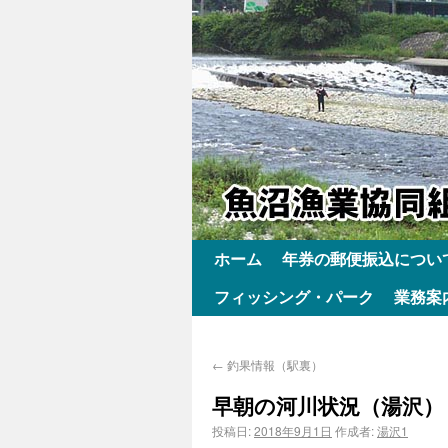
ホーム
年券の郵便振込につい
フィッシング・パーク
業務案
←
釣果情報（駅裏）
早朝の河川状況（湯沢）
投稿日:
2018年9月1日
作成者:
湯沢1