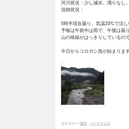
河川状況：少し減水。濁りなし
混雑状況：
5時半現在曇り、気温20℃で涼
予報は午前中は雨で、午後は曇
山の稜線がはっきりしているの
今日からコロガシ漁が始まりま
カテゴリー:
湯沢
パーマリンク