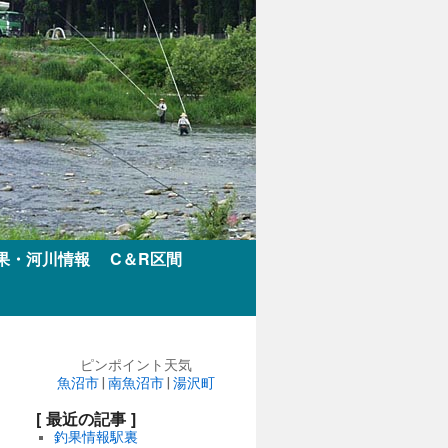
果・河川情報
C＆R区間
ピンポイント天気
魚沼市
|
南魚沼市
|
湯沢町
[ 最近の記事 ]
釣果情報駅裏