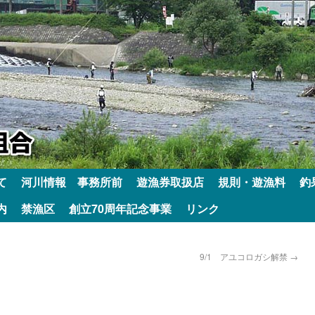
て
河川情報 事務所前
遊漁券取扱店
規則・遊漁料
釣
内
禁漁区
創立70周年記念事業
リンク
9/1 アユコロガシ解禁
→