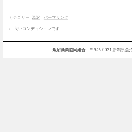
カテゴリー:
湯沢
パーマリンク
←
良いコンディションです
魚沼漁業協同組合
〒946-0021 新潟県魚沼市佐