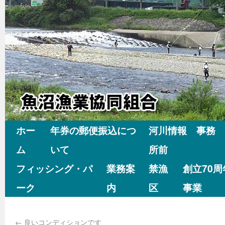
ホー
年券の郵便振込につ
河川情報 事務
ム
いて
所前
フィッシング・パ
業務案
禁漁
創立70
ーク
内
区
事業
←
良いコンディションです