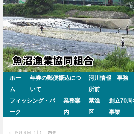
ホー
年券の郵便振込につ
河川情報 事務
ム
いて
所前
フィッシング・パ
業務案
禁漁
創立70
ーク
内
区
事業
←
９月４日（土） 釣果