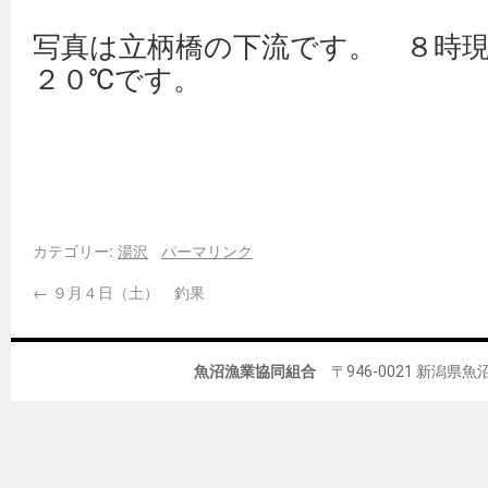
写真は立柄橋の下流です。 ８時
２０℃です。
カテゴリー:
湯沢
パーマリンク
←
９月４日（土） 釣果
魚沼漁業協同組合
〒946-0021 新潟県魚沼市佐