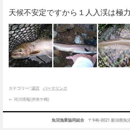
天候不安定ですから１人入渓は極
カテゴリー:
湯沢
パーマリンク
←
河川情報(伊米ケ崎)
魚沼漁業協同組合
〒946-0021 新潟県魚沼市佐