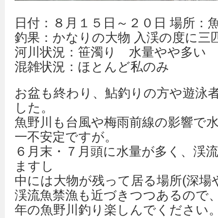
日付：８月１５日～２０日 場所：
釣果：かなりの大物 入渓の度に三
河川状況：笹濁り 水量やや多い
混雑状況：ほとんど私のみ
お盆も終わり、鮎釣りの方や遊泳
した。
魚野川も台風や梅雨前線の影響で
一不安定ですが。
６月末・７月頭に水量が多く、渓
ますし
中には大物が残って居る場所(深場
渓流魚禁漁も近づきつつあるので
年の魚野川釣り楽しんでください。m(