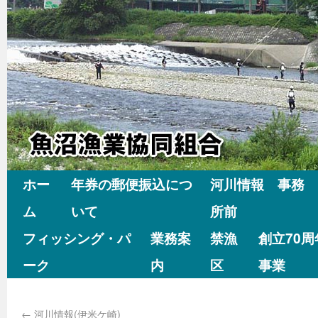
ホー
年券の郵便振込につ
河川情報 事務
ム
いて
所前
フィッシング・パ
業務案
禁漁
創立70
ーク
内
区
事業
←
河川情報(伊米ケ崎)