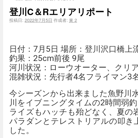
登川C＆Rエリアリポート
投稿日:
2022年7月5日
作成者:
東 2
日付：7月5日 場所：登川沢口橋上
釣果：25cm前後 9尾
河川状況：ローウオーター、クリ
混雑状況：先行者4名フライマン3
今シーズンから出来ました魚野川水
川をイブニングタイムの2時間弱
ライズもハッチも殆どなく、夏の
パラダンとテレストリアルの叩き
した。