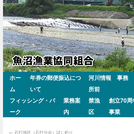
ホー
年券の郵便振込につ
河川情報 事務
ム
いて
所前
フィッシング・パ
業務案
禁漁
創立70
ーク
内
区
事業
←
石打地区（石打分会）試し釣り