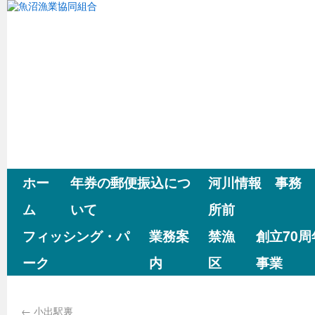
ホー
年券の郵便振込につ
河川情報 事務
ム
いて
所前
フィッシング・パ
業務案
禁漁
創立70
ーク
内
区
事業
←
小出駅裏